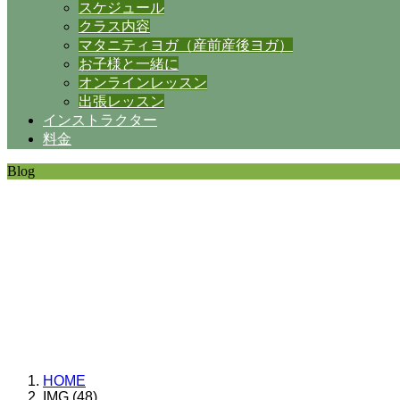
スケジュール
クラス内容
マタニティヨガ（産前産後ヨガ）
お子様と一緒に
オンラインレッスン
出張レッスン
インストラクター
料金
Blog
SHANTIの日常。
思うことなど
いろいろと・・・。
HOME
IMG (48)