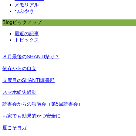
メモリアル
つぶやき
Blogピックアップ
最近の記事
トピックス
８月最後のSHANTI祭り？
依存からの自立
６度目のSHANTI読書部
スマホ紛失騒動
読書会からの独演会（第5回読書会）
お家でも効果的かつ安全に
夏こそヨガ