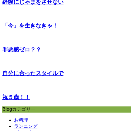
経験にじゃまをさせない
「今」を生きなきゃ！
罪悪感ゼロ？？
自分に合ったスタイルで
祝５歳！！
Blogカテゴリー
お料理
ランニング