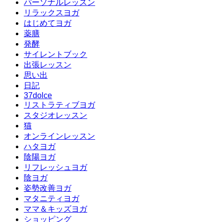
パーソナルレッスン
リラックスヨガ
はじめてヨガ
薬膳
発酵
サイレントブック
出張レッスン
思い出
日記
37dolce
リストラティブヨガ
スタジオレッスン
猫
オンラインレッスン
ハタヨガ
陰陽ヨガ
リフレッシュヨガ
陰ヨガ
姿勢改善ヨガ
マタニティヨガ
ママ＆キッズヨガ
ショッピング