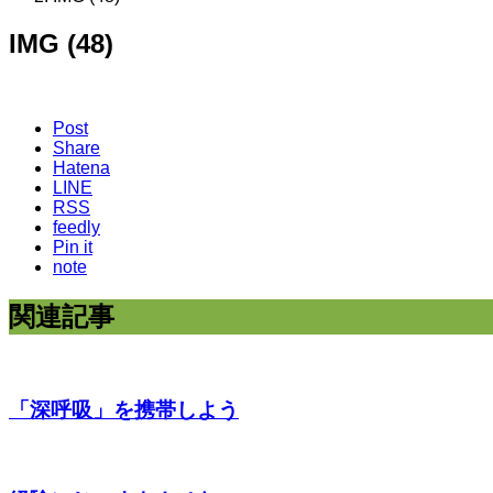
IMG (48)
Post
Share
Hatena
LINE
RSS
feedly
Pin it
note
関連記事
「深呼吸」を携帯しよう