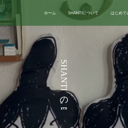
ホーム
SHANTIについて
はじめて
う
S
H
こ
A
N
T
I
の
。