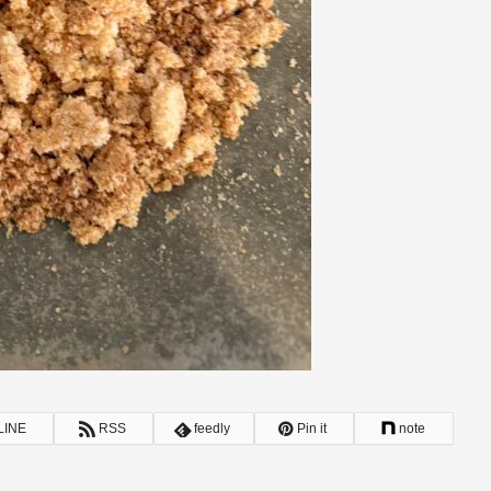
LINE
RSS
feedly
Pin it
note