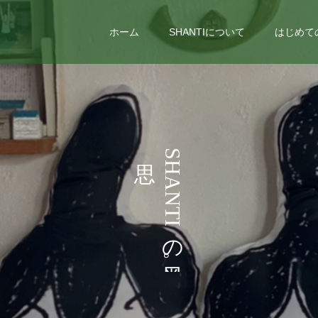
ホーム
SHANTIについて
はじめて
い
う
S
H
ろ
こ
A
N
と
T
I
な
の
ど
。