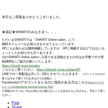
本日もご高覧ありがとうございました。
★追記★SHANTIのみなさまへ。。。
ただいまSHANTIでは「SHANTI Online salon」にて
随時タイムリーなお知らせをさせてもらっています。
HPにもお知らせは随時掲載していますが、
HPに掲載するほどではないち
ょっとしたお知らせも日々あります。
ぜひSHANTI Online salonへ入室できる登録がまだの方は
お手数ですが登
録(無料)にご協力お願いいたします。
https://shanti-yoga.jp/salon
https://shanti-yoga.jp/diary87
こちらもご覧ください。
LINEでの一斉配信は月に1～2回とさせていただきます。
（チャットでのやり
取りは今まで通りで大丈夫なのでお気軽に…）
Facebookのアカウントをとるのに抵抗がある方はこちら
https://スマホ
ロイド.com/facebook-barenai-houhou-3591
※登録されていない方はお知らせが届かないことがあるかもしれません。予めご了承く
ださい。
Post
Share