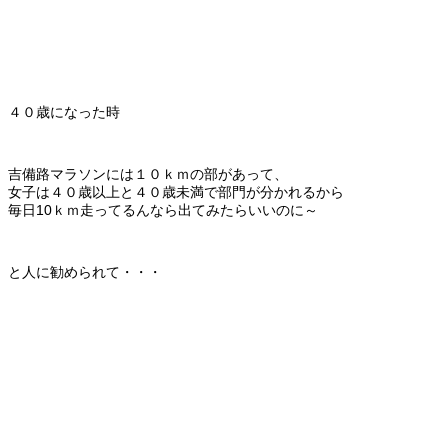
４０歳になった時
吉備路マラソンには１０ｋｍの部があって、
女子は４０歳以上と４０歳未満で部門が分かれるから
毎日10ｋｍ走ってるんなら出てみたらいいのに～
と人に勧められて・・・