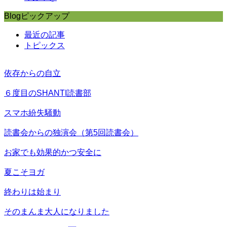
Blogピックアップ
最近の記事
トピックス
依存からの自立
６度目のSHANTI読書部
スマホ紛失騒動
読書会からの独演会（第5回読書会）
お家でも効果的かつ安全に
夏こそヨガ
終わりは始まり
そのまんま大人になりました