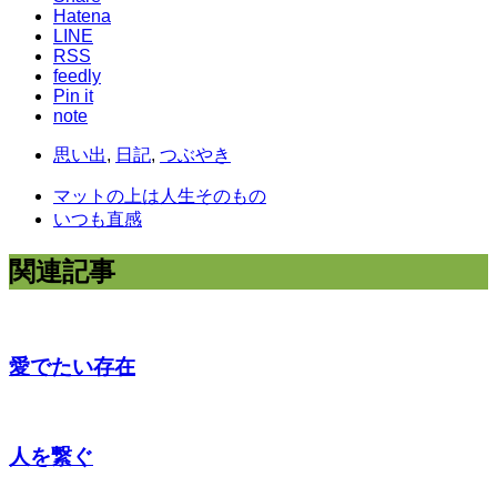
Hatena
LINE
RSS
feedly
Pin it
note
思い出
,
日記
,
つぶやき
マットの上は人生そのもの
いつも直感
関連記事
愛でたい存在
人を繋ぐ