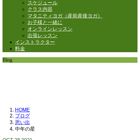
スケジュール
クラス内容
マタニティヨガ（産前産後ヨガ）
お子様と一緒に
オンラインレッスン
出張レッスン
インストラクター
料金
Blog
SHANTIの日常。
思うことなど
いろいろと・・・。
HOME
ブログ
思い出
中年の星