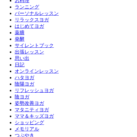
お料理
ランニング
パーソナルレッスン
リラックスヨガ
はじめてヨガ
薬膳
発酵
サイレントブック
出張レッスン
思い出
日記
オンラインレッスン
ハタヨガ
陰陽ヨガ
リフレッシュヨガ
陰ヨガ
姿勢改善ヨガ
マタニティヨガ
ママ＆キッズヨガ
ショッピング
メモリアル
つぶやき