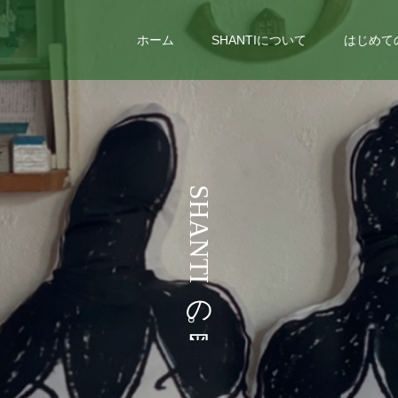
ホーム
SHANTIについて
はじめて
う
S
H
A
N
T
I
の
。