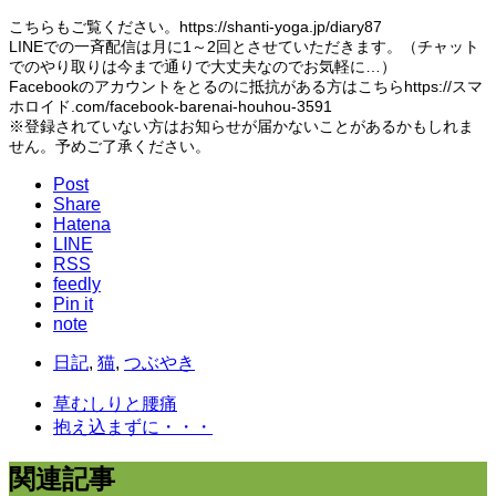
こちらもご覧ください。https://shanti-yoga.jp/diary87
LINEでの一斉配信は月に1～2回とさせていただきます。（チャット
でのやり取りは今まで通りで大丈夫なのでお気軽に…）
Facebookのアカウントをとるのに抵抗がある方はこちらhttps://スマ
ホロイド.com/facebook-barenai-houhou-3591
※登録されていない方はお知らせが届かないことがあるかもしれま
せん。予めご了承ください。
Post
Share
Hatena
LINE
RSS
feedly
Pin it
note
日記
,
猫
,
つぶやき
草むしりと腰痛
抱え込まずに・・・
関連記事