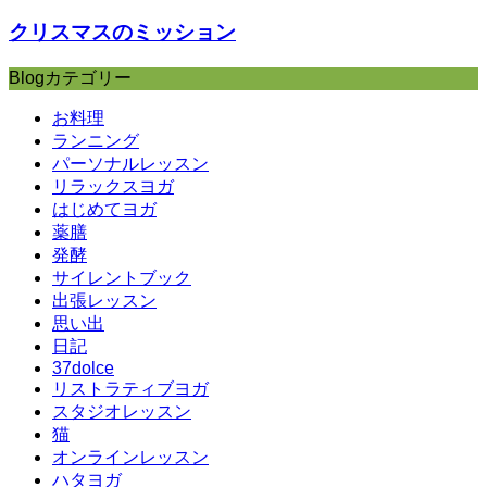
クリスマスのミッション
Blogカテゴリー
お料理
ランニング
パーソナルレッスン
リラックスヨガ
はじめてヨガ
薬膳
発酵
サイレントブック
出張レッスン
思い出
日記
37dolce
リストラティブヨガ
スタジオレッスン
猫
オンラインレッスン
ハタヨガ