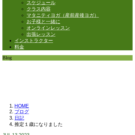
スケジュール
クラス内容
マタニティヨガ（産前産後ヨガ）
お子様と一緒に
オンラインレッスン
出張レッスン
インストラクター
料金
Blog
SHANTIの日常。
思うことなど
いろいろと・・・。
HOME
ブログ
日記
推定１歳になりました