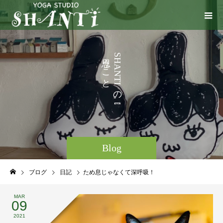
い
う
S
H
こ
A
N
と
T
I
な
の
ど
。
Blog
ブログ
日記
ため息じゃなくて深呼吸！
MAR
09
2021