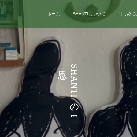
ホーム
SHANTIについて
はじめて
い
う
S
H
ろ
こ
A
N
い
と
T
I
な
の
ど
。