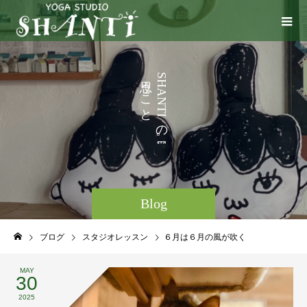
う
S
H
こ
A
N
と
T
I
な
の
ど
。
Blog
ブログ
スタジオレッスン
６月は６月の風が吹く
MAY
30
2025