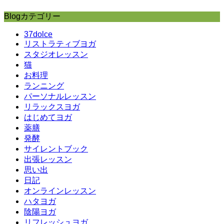
Blogカテゴリー
37dolce
リストラティブヨガ
スタジオレッスン
猫
お料理
ランニング
パーソナルレッスン
リラックスヨガ
はじめてヨガ
薬膳
発酵
サイレントブック
出張レッスン
思い出
日記
オンラインレッスン
ハタヨガ
陰陽ヨガ
リフレッシュヨガ