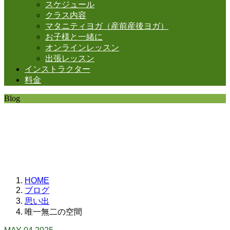
スケジュール
クラス内容
マタニティヨガ（産前産後ヨガ）
お子様と一緒に
オンラインレッスン
出張レッスン
インストラクター
料金
Blog
SHANTIの日常。
思うことなど
いろいろと・・・。
HOME
ブログ
思い出
唯一無二の空間