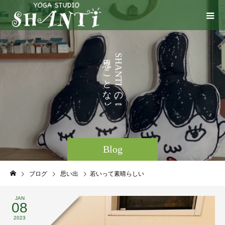
い
う
S
H
ろ
こ
A
N
い
と
T
I
ろ
な
の
ど
。
Blog
ブログ
思い出
若いって素晴らしい
JAN
08
2023