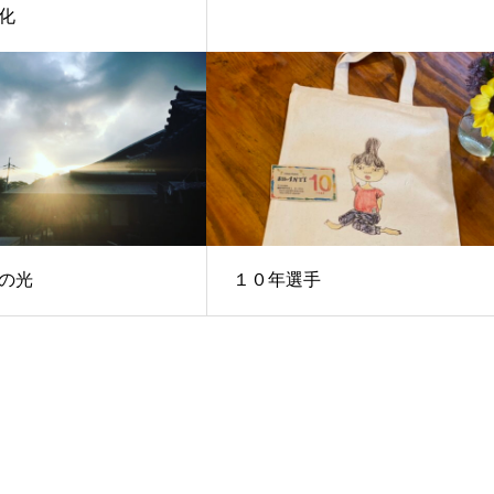
化
の光
１０年選手