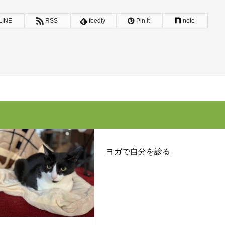
LINE
RSS
feedly
Pin it
note
ヨガで自分を診る