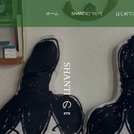
ホーム
SHANTIについて
はじめて
う
S
H
A
N
T
I
の
。