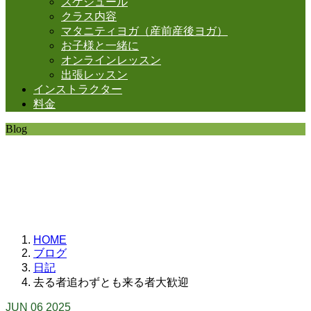
スケジュール
クラス内容
マタニティヨガ（産前産後ヨガ）
お子様と一緒に
オンラインレッスン
出張レッスン
インストラクター
料金
Blog
SHANTIの日常。
思うことなど
いろいろと・・・。
HOME
ブログ
日記
去る者追わずとも来る者大歓迎
JUN
06
2025