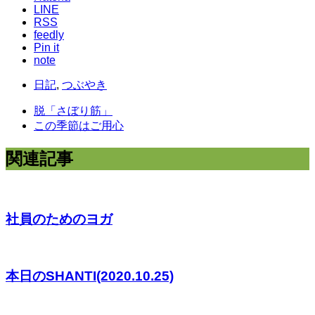
LINE
RSS
feedly
Pin it
note
日記
,
つぶやき
脱「さぼり筋」
この季節はご用心
関連記事
社員のためのヨガ
本日のSHANTI(2020.10.25)