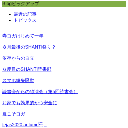
Blogピックアップ
最近の記事
トピックス
寺ヨガはじめて一年
８月最後のSHANTI祭り？
依存からの自立
６度目のSHANTI読書部
スマホ紛失騒動
読書会からの独演会（第5回読書会）
お家でも効果的かつ安全に
夏こそヨガ
tejas2020 autumn...