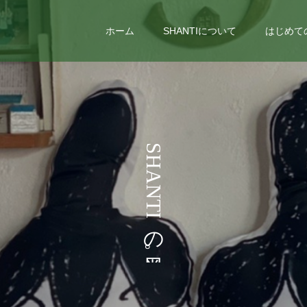
ホーム
SHANTIについて
はじめて
う
S
H
A
N
T
I
の
。