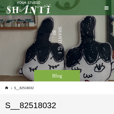
う
S
H
こ
A
N
と
T
I
な
の
。
Blog
S__82518032
S__82518032