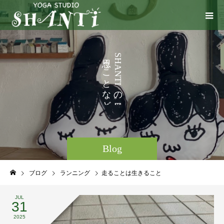
い
う
S
H
ろ
こ
A
N
い
と
T
I
ろ
な
の
ど
。
Blog
ブログ
ランニング
走ることは生きること
JUL
31
2025