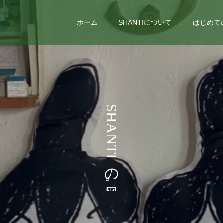
ホーム
SHANTIについて
はじめて
う
S
H
こ
A
N
T
I
の
。