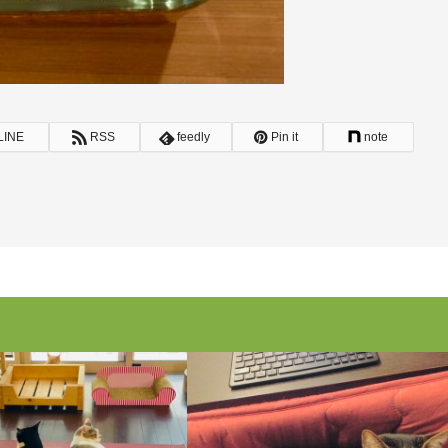
LINE
RSS
feedly
Pin it
note