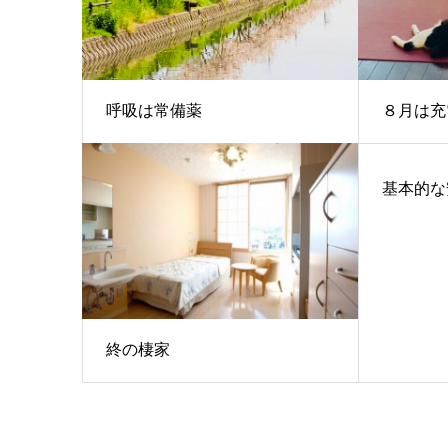
呼吸は常備薬
８月は充
基本的な
終の棲家