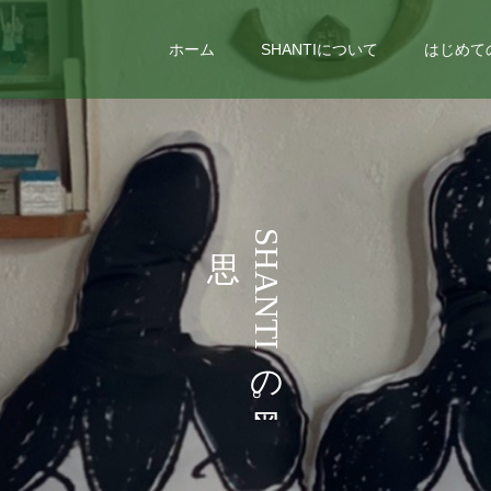
ホーム
SHANTIについて
はじめて
い
う
S
H
ろ
こ
A
N
い
と
T
I
ろ
な
の
と
ど
。