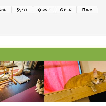
LINE
RSS
feedly
Pin it
note