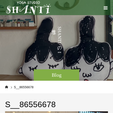
う
S
H
こ
A
N
と
T
I
な
の
ど
。
Blog
S__86556678
S__86556678