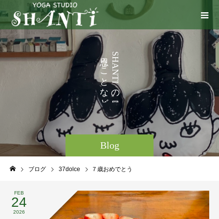
い
う
S
H
ろ
こ
A
N
い
と
T
I
ろ
な
の
と
ど
。
Blog
ブログ
37dolce
７歳おめでとう
FEB
24
2026