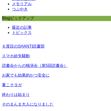
メモリアル
つぶやき
Blogピックアップ
最近の記事
トピックス
６度目のSHANTI読書部
スマホ紛失騒動
読書会からの独演会（第5回読書会）
お家でも効果的かつ安全に
夏こそヨガ
終わりは始まり
そのまんま大人になりました