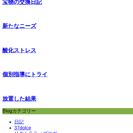
宝物の交換日記
新たなニーズ
酸化ストレス
個別指導にトライ
放置した結果
Blogカテゴリー
日記
37dolce