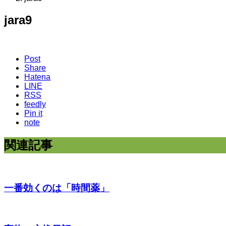
jara9
Post
Share
Hatena
LINE
RSS
feedly
Pin it
note
関連記事
一番効くのは「時間薬」