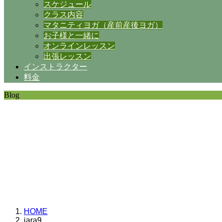
スケジュール
クラス内容
マタニティヨガ（産前産後ヨガ）
お子様と一緒に
オンラインレッスン
出張レッスン
インストラクター
料金
Blog
SHANTIの日常。
思うことなど
いろいろと・・・。
HOME
jara9