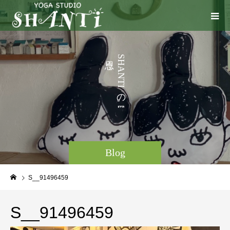
う
S
H
こ
A
N
と
T
I
な
の
。
Blog
S__91496459
S__91496459