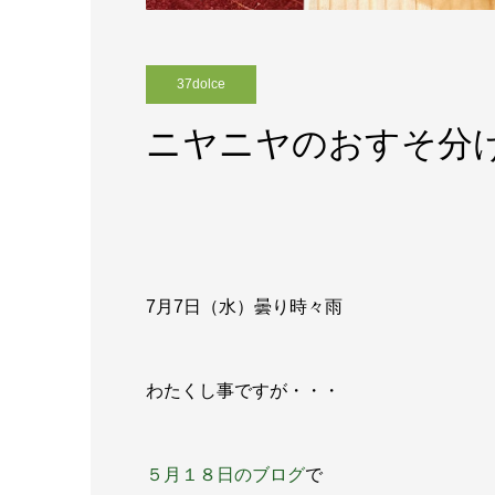
37dolce
ニヤニヤのおすそ分
7月7
日（水）曇り時々雨
わたくし事ですが・・・
５月１８日のブログ
で