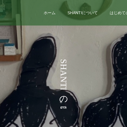
ホーム
SHANTIについて
はじめて
う
S
H
こ
A
N
T
I
の
。