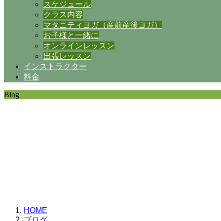
スケジュール
クラス内容
マタニティヨガ（産前産後ヨガ）
お子様と一緒に
オンラインレッスン
出張レッスン
インストラクター
料金
Blog
SHANTIの日常。
思うことなど
いろいろと・・・。
HOME
ブログ