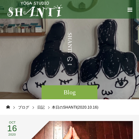
う
S
H
こ
A
N
と
T
I
な
の
ど
。
Blog
ブログ
日記
本日のSHANTI(2020.10.16)
OCT
16
2020