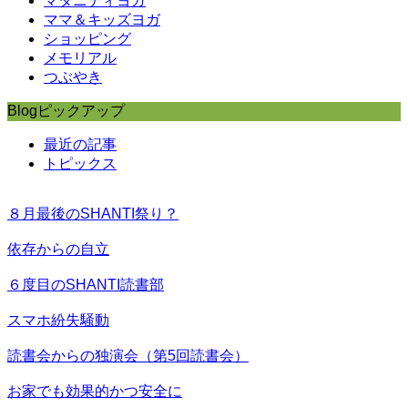
マタニティヨガ
ママ＆キッズヨガ
ショッピング
メモリアル
つぶやき
Blogピックアップ
最近の記事
トピックス
８月最後のSHANTI祭り？
依存からの自立
６度目のSHANTI読書部
スマホ紛失騒動
読書会からの独演会（第5回読書会）
お家でも効果的かつ安全に