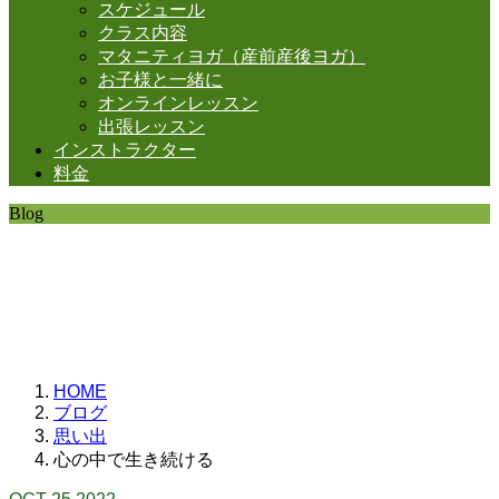
スケジュール
クラス内容
マタニティヨガ（産前産後ヨガ）
お子様と一緒に
オンラインレッスン
出張レッスン
インストラクター
料金
Blog
SHANTIの日常。
思うことなど
いろいろと・・・。
HOME
ブログ
思い出
心の中で生き続ける