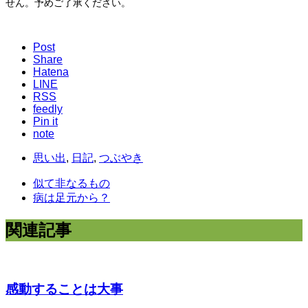
せん。予めご了承ください。
Post
Share
Hatena
LINE
RSS
feedly
Pin it
note
思い出
,
日記
,
つぶやき
似て非なるもの
病は足元から？
関連記事
感動することは大事