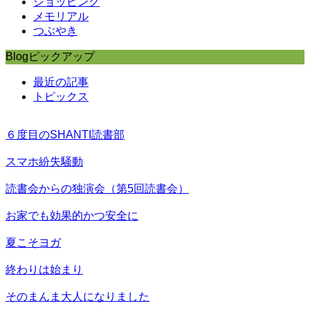
ショッピング
メモリアル
つぶやき
Blogピックアップ
最近の記事
トピックス
６度目のSHANTI読書部
スマホ紛失騒動
読書会からの独演会（第5回読書会）
お家でも効果的かつ安全に
夏こそヨガ
終わりは始まり
そのまんま大人になりました