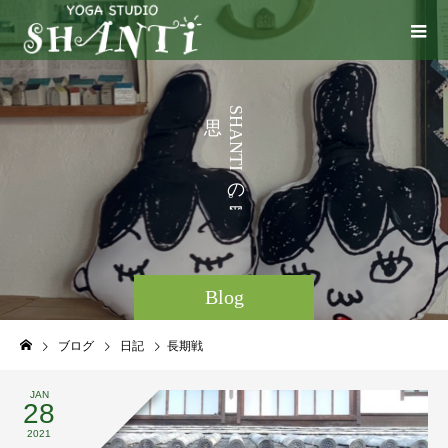
う
S
H
こ
A
N
と
T
I
な
の
ど
。
Blog
ブログ
日記
長期戦
JAN
28
2021