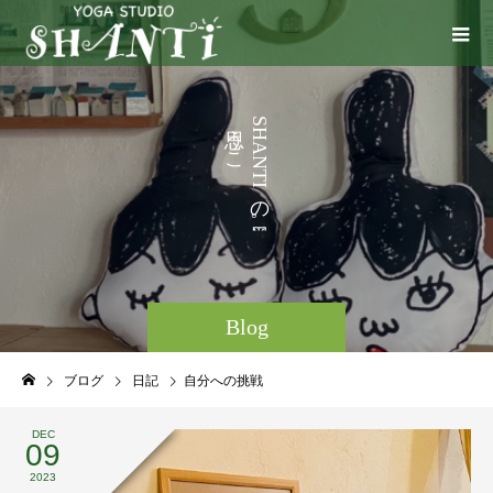
う
S
H
こ
A
N
と
T
I
な
の
ど
。
Blog
ブログ
日記
自分への挑戦
DEC
09
2023