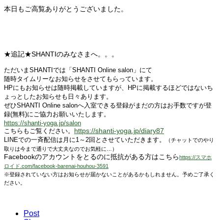
本日もご高覧ありがとうございました。
★追記★SHANTIのみなさまへ。。。
ただいまSHANTIでは「SHANTI Online salon」にて
随時タイムリーなお知らせをさせてもらっています。
HPにもお知らせは随時掲載していますが、
HPに掲載するほどではないち
ょっとしたお知らせも日々あります。
ぜひSHANTI Online salonへ入室できる登録がまだの方は
お手数ですが登
録(無料)にご協力お願いいたします。
https://shanti-yoga.jp/salon
https://shanti-yoga.jp/diary87
こちらもご覧ください。
LINEでの一斉配信は月に1～2回とさせていただきます。
（チャットでのやり
取りは今まで通りで大丈夫なのでお気軽に…）
Facebookのアカウントをとるのに抵抗がある方はこちら
https://スマホ
ロイド.com/facebook-barenai-houhou-3591
※登録されていない方はお知らせが届かないことがあるかもしれません。予めご了承く
ださい。
Post