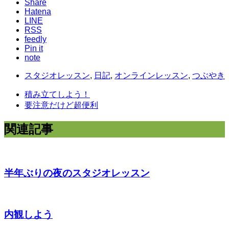
Share
Hatena
LINE
RSS
feedly
Pin it
note
スタジオレッスン
,
日記
,
オンラインレッスン
,
つぶやき
積み立てしよう！
要注意だけど超便利
関連記事
半年ぶりの夜のスタジオレッスン
内観しよう