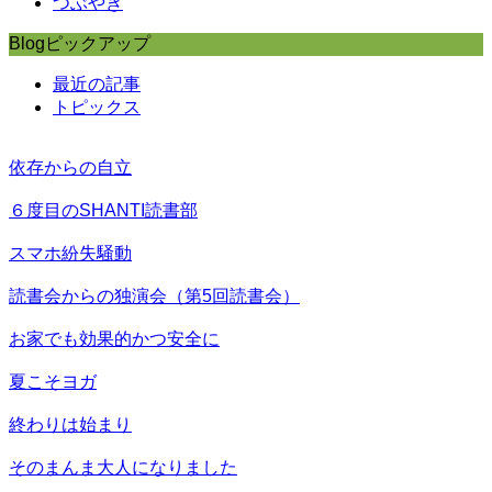
つぶやき
Blogピックアップ
最近の記事
トピックス
依存からの自立
６度目のSHANTI読書部
スマホ紛失騒動
読書会からの独演会（第5回読書会）
お家でも効果的かつ安全に
夏こそヨガ
終わりは始まり
そのまんま大人になりました