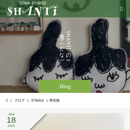
い
う
S
H
ろ
こ
A
N
い
と
T
I
ろ
な
の
と
ど
。
Blog
ブログ
37dolce
再失敗
APR
18
2023