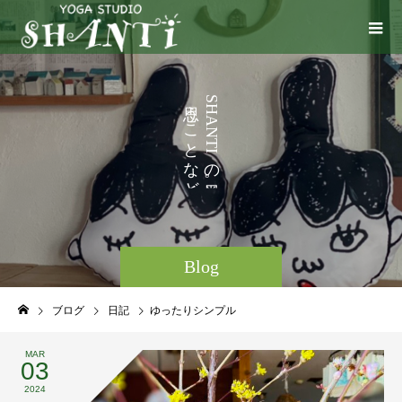
い
う
S
H
ろ
こ
A
N
い
と
T
I
ろ
な
の
と
ど
。
Blog
ブログ
日記
ゆったりシンプル
MAR
03
2024