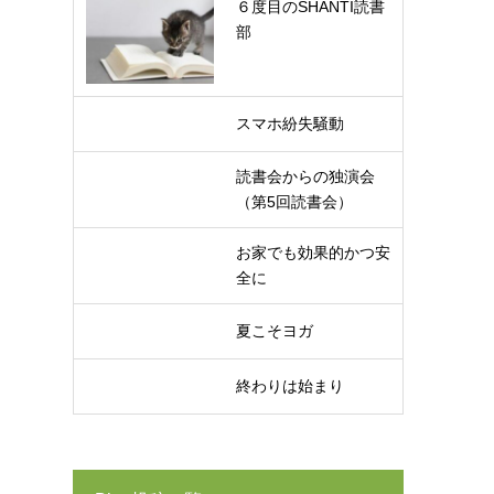
６度目のSHANTI読書
部
スマホ紛失騒動
読書会からの独演会
（第5回読書会）
お家でも効果的かつ安
全に
夏こそヨガ
終わりは始まり