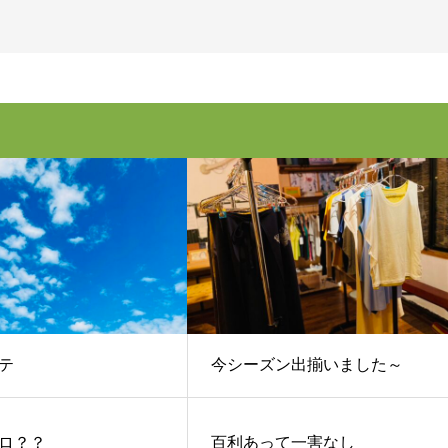
テ
今シーズン出揃いました～
ロ？？
百利あって一害なし