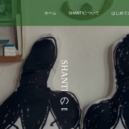
ホーム
SHANTIについて
はじめて
う
S
H
こ
A
N
T
I
の
。