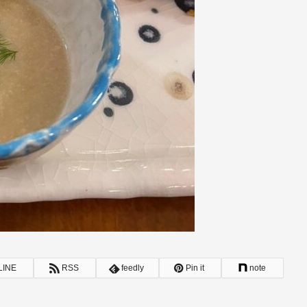
LINE
RSS
feedly
Pin it
note