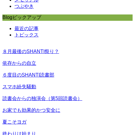
つぶやき
Blogピックアップ
最近の記事
トピックス
８月最後のSHANTI祭り？
依存からの自立
６度目のSHANTI読書部
スマホ紛失騒動
読書会からの独演会（第5回読書会）
お家でも効果的かつ安全に
夏こそヨガ
終わりは始まり