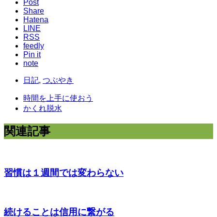
Post
Share
Hatena
LINE
RSS
feedly
Pin it
note
日記
,
つぶやき
時間を上手に使おう
かくれ脱水
関連記事
習慣は１週間では変わらない
続けることは信用に繋がる