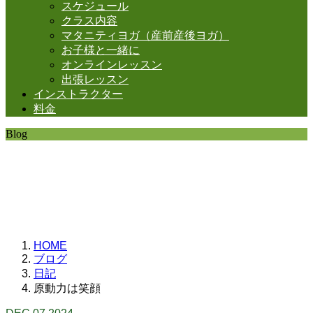
スケジュール
クラス内容
マタニティヨガ（産前産後ヨガ）
お子様と一緒に
オンラインレッスン
出張レッスン
インストラクター
料金
Blog
SHANTIの日常。
思うことなど
いろいろと・・・。
HOME
ブログ
日記
原動力は笑顔