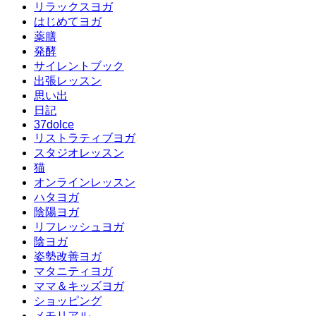
リラックスヨガ
はじめてヨガ
薬膳
発酵
サイレントブック
出張レッスン
思い出
日記
37dolce
リストラティブヨガ
スタジオレッスン
猫
オンラインレッスン
ハタヨガ
陰陽ヨガ
リフレッシュヨガ
陰ヨガ
姿勢改善ヨガ
マタニティヨガ
ママ＆キッズヨガ
ショッピング
メモリアル