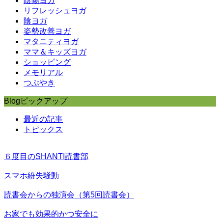
陰陽ヨガ
リフレッシュヨガ
陰ヨガ
姿勢改善ヨガ
マタニティヨガ
ママ＆キッズヨガ
ショッピング
メモリアル
つぶやき
Blogピックアップ
最近の記事
トピックス
６度目のSHANTI読書部
スマホ紛失騒動
読書会からの独演会（第5回読書会）
お家でも効果的かつ安全に