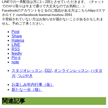
LINEでの一斉配信は月に1～2回とさせていただきます。（チャット
でのやり取りは今まで通りで大丈夫なのでお気軽に…）
Facebookのアカウントをとるのに抵抗がある方はこちらhttps://スマ
ホロイド.com/facebook-barenai-houhou-3591
※登録されていない方はお知らせが届かないことがあるかもしれま
せん。予めご了承ください。
Post
Share
Hatena
LINE
RSS
feedly
Pin it
note
スタジオレッスン
,
日記
,
オンラインレッスン
,
ハタヨ
ガ
,
つぶやき
お楽しみ年内行事（仮）
新たな一歩（猫）
関連記事