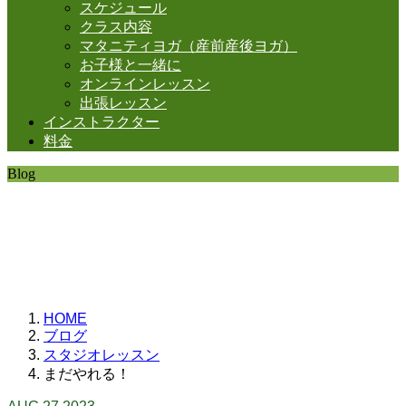
スケジュール
クラス内容
マタニティヨガ（産前産後ヨガ）
お子様と一緒に
オンラインレッスン
出張レッスン
インストラクター
料金
Blog
SHANTIの日常。
思うことなど
いろいろと・・・。
HOME
ブログ
スタジオレッスン
まだやれる！