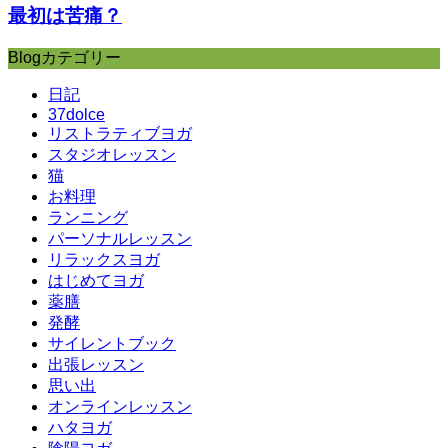
最初は苦痛？
Blogカテゴリー
日記
37dolce
リストラティブヨガ
スタジオレッスン
猫
お料理
ランニング
パーソナルレッスン
リラックスヨガ
はじめてヨガ
薬膳
発酵
サイレントブック
出張レッスン
思い出
オンラインレッスン
ハタヨガ