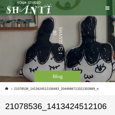
う
S
H
こ
A
N
T
I
の
。
Blog
21078536_1413424512106483_2044686713321303889_n
21078536_1413424512106