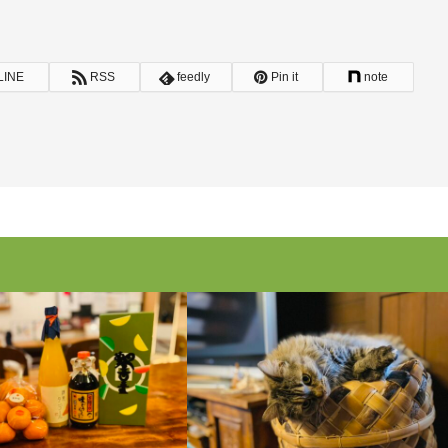
LINE
RSS
feedly
Pin it
note