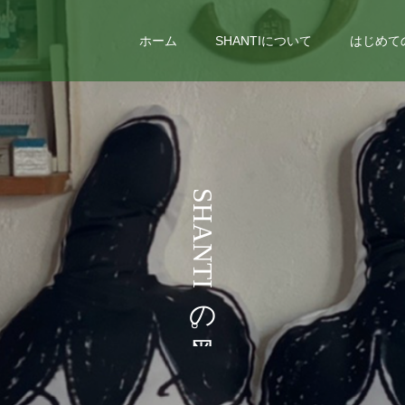
ホーム
SHANTIについて
はじめて
う
S
H
A
N
T
I
の
。