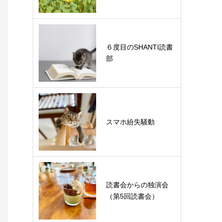
６度目のSHANTI読書
部
スマホ紛失騒動
読書会からの独演会
（第5回読書会）