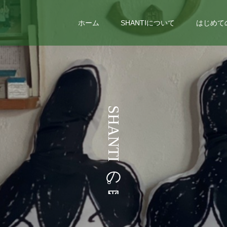
ホーム
SHANTIについて
はじめて
S
H
A
N
T
I
の
。