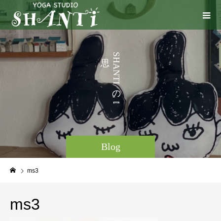
う
S
H
A
N
T
I
の
。
Blog
ms3
ms3