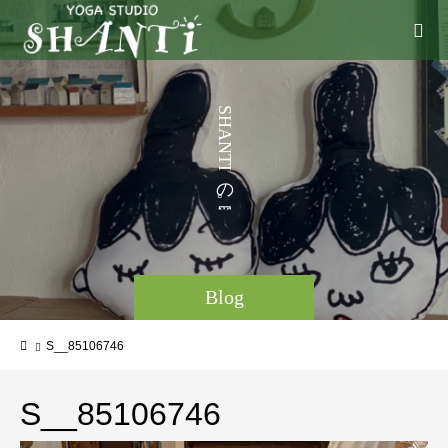
う
S
H
こ
A
N
と
T
I
の
。
Blog
S__85106746
S__85106746