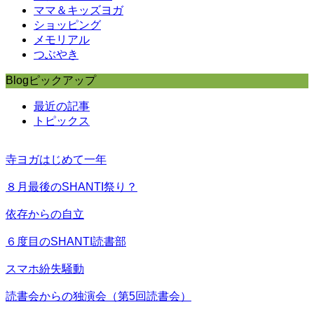
ママ＆キッズヨガ
ショッピング
メモリアル
つぶやき
Blogピックアップ
最近の記事
トピックス
寺ヨガはじめて一年
８月最後のSHANTI祭り？
依存からの自立
６度目のSHANTI読書部
スマホ紛失騒動
読書会からの独演会（第5回読書会）