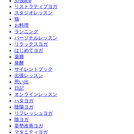
37dolce
リストラティブヨガ
スタジオレッスン
猫
お料理
ランニング
パーソナルレッスン
リラックスヨガ
はじめてヨガ
薬膳
発酵
サイレントブック
出張レッスン
思い出
日記
オンラインレッスン
ハタヨガ
陰陽ヨガ
リフレッシュヨガ
陰ヨガ
姿勢改善ヨガ
マタニティヨガ