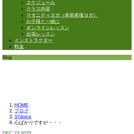
スケジュール
クラス内容
マタニティヨガ（産前産後ヨガ）
お子様と一緒に
オンラインレッスン
出張レッスン
インストラクター
料金
Blog
SHANTIの日常。
思うことなど
いろいろと・・・。
HOME
ブログ
37dolce
心ばかりですが・・・
DEC
23
2025