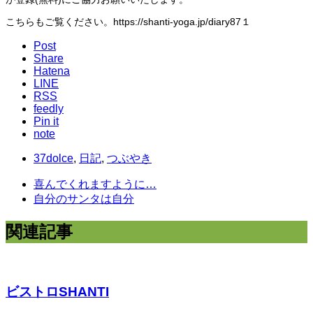
こちらもご覧ください。https://shanti-yoga.jp/diary87１
Post
Share
Hatena
LINE
RSS
feedly
Pin it
note
37dolce
,
日記
,
つぶやき
喜んでくれますように…
自分のサンタは自分
関連記事
ビストロSHANTI