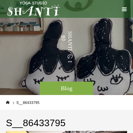
う
S
H
こ
A
N
と
T
I
の
。
Blog
S__86433795
S__86433795