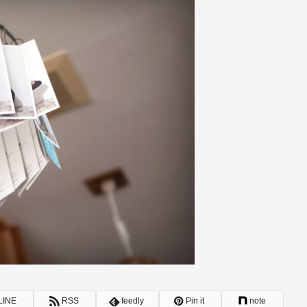
LINE
RSS
feedly
Pin it
note