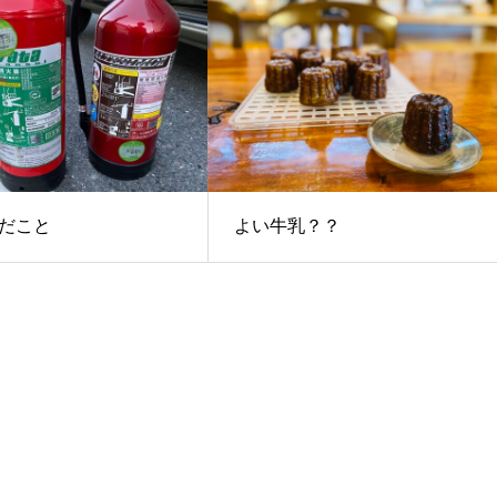
だこと
よい牛乳？？