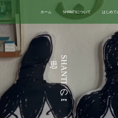
ホーム
SHANTIについて
はじめて
い
う
S
H
ろ
こ
A
N
い
と
T
I
ろ
な
の
ど
。