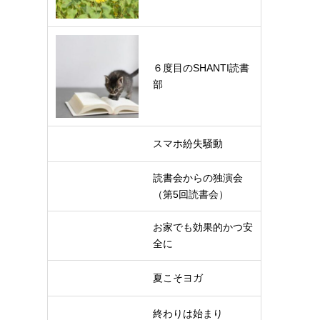
６度目のSHANTI読書
部
スマホ紛失騒動
読書会からの独演会
（第5回読書会）
お家でも効果的かつ安
全に
夏こそヨガ
終わりは始まり