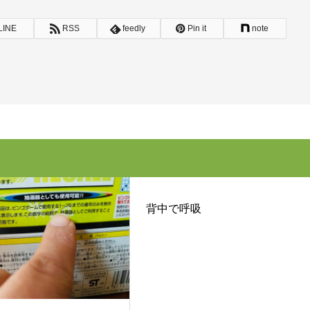
LINE
RSS
feedly
Pin it
note
背中で呼吸