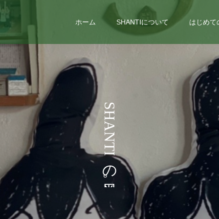
ホーム
SHANTIについて
はじめて
い
う
S
H
ろ
こ
A
N
い
と
T
I
ろ
な
の
ど
。