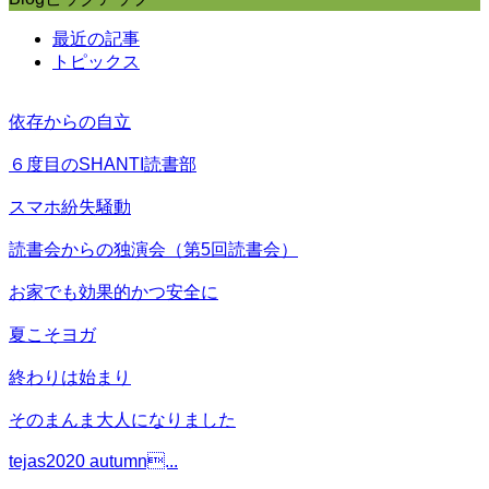
最近の記事
トピックス
依存からの自立
６度目のSHANTI読書部
スマホ紛失騒動
読書会からの独演会（第5回読書会）
お家でも効果的かつ安全に
夏こそヨガ
終わりは始まり
そのまんま大人になりました
tejas2020 autumn...