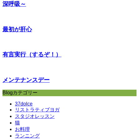
深呼吸～
最初が肝心
有言実行（するぞ！）
メンテナンスデー
Blogカテゴリー
37dolce
リストラティブヨガ
スタジオレッスン
猫
お料理
ランニング