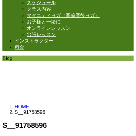
スケジュール
クラス内容
マタニティヨガ（産前産後ヨガ）
お子様と一緒に
オンラインレッスン
出張レッスン
インストラクター
料金
Blog
SHANTIの日常。
思うことなど
いろいろと・・・。
HOME
S__91758596
S__91758596