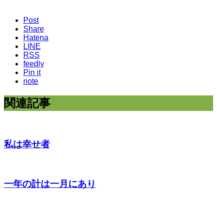
Post
Share
Hatena
LINE
RSS
feedly
Pin it
note
関連記事
私は幸せ者
一年の計は一月にあり