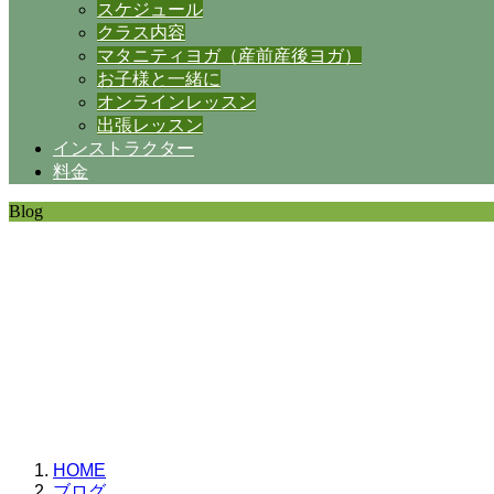
スケジュール
クラス内容
マタニティヨガ（産前産後ヨガ）
お子様と一緒に
オンラインレッスン
出張レッスン
インストラクター
料金
Blog
SHANTIの日常。
思うことなど
いろいろと・・・。
HOME
ブログ