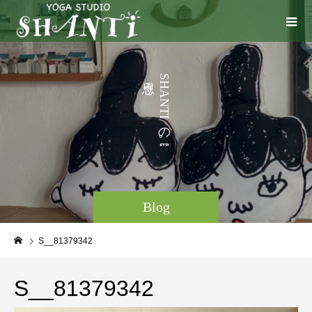
う
S
H
こ
A
N
T
I
の
。
Blog
S__81379342
S__81379342