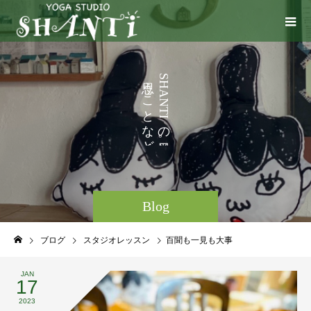
い
う
S
H
ろ
こ
A
N
い
と
T
I
ろ
な
の
と
ど
。
Blog
ブログ
スタジオレッスン
百聞も一見も大事
JAN
17
2023