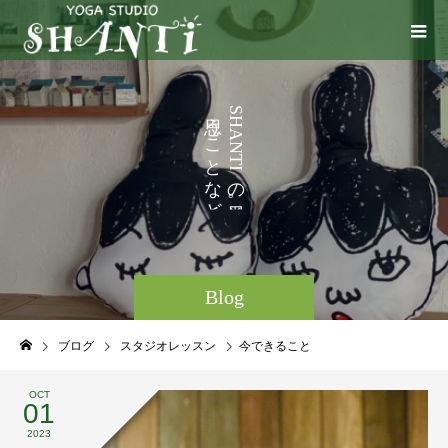
い
う
S
H
ろ
こ
A
N
い
と
T
I
ろ
な
の
と
ど
。
Blog
ブログ
スタジオレッスン
今できること
OCT
01
2023