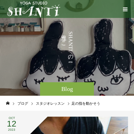
う
S
H
こ
A
N
と
T
I
な
の
ど
。
Blog
ブログ
スタジオレッスン
足の指を動かそう
OCT
12
2023